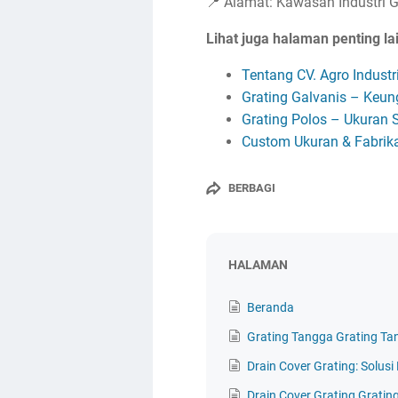
📍 Alamat: Kawasan Industri Gr
Lihat juga halaman penting la
Tentang CV. Agro Indust
Grating Galvanis – Keun
Grating Polos – Ukuran 
Custom Ukuran & Fabrik
BERBAGI
HALAMAN
Beranda
Grating Tangga Grating Ta
Drain Cover Grating: Solus
Drain Cover Grating Gratin