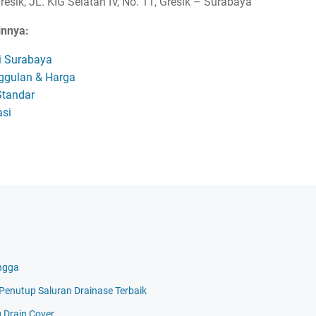
esik, JL. KIG Selatan IV, No. 11, Gresik – Surabaya
innya:
ri Surabaya
ggulan & Harga
Standar
asi
ngga
i Penutup Saluran Drainase Terbaik
g Drain Cover