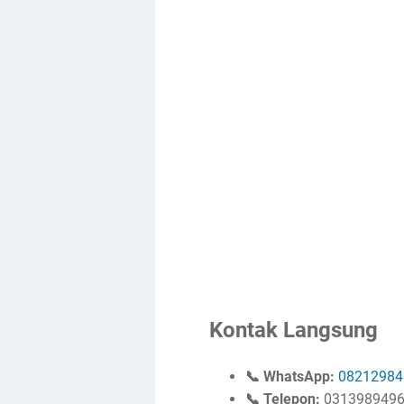
Kontak Langsung
📞 WhatsApp:
08212984
📞 Telepon:
031398949